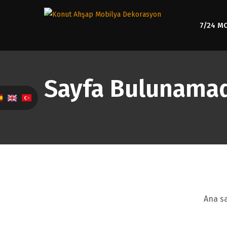
7/24 M
Sayfa Bulunamad
Ana sa