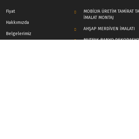
Fiyat
MOBİLYA ÜRETİM TAMİRAT TA
İMALAT MONTAJ
Hakkımızda
AHŞAP MERDİVEN İMALATI
Belgelerimiz
MUTFAK BANYO DEKORASY
Referanslarımız
MONTAJI
Foto Galeri
YATAK ODASI USTA MONTAJ 
Video Galeri
CAFE RESTORAN TADİLAT VE
DEKORASYON
Ekibimiz
Deck Klips
Müşteri Görüşleri
AHŞAP AKSESUAR VE DEKO
Banklar
Paravan
Pergola