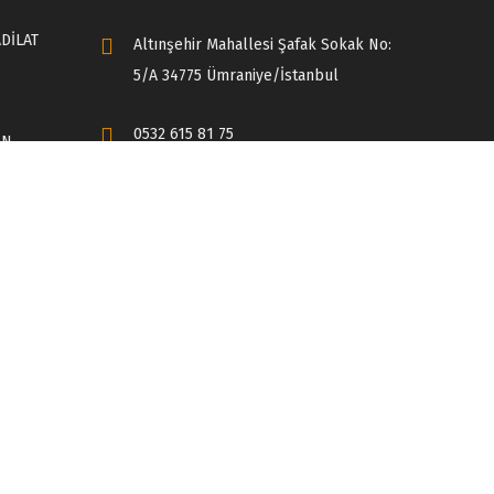
DİLAT
Altınşehir Mahallesi Şafak Sokak No:
5/A 34775 Ümraniye/İstanbul
0532 615 81 75
ON
pergolaky@gmail.com
HİZMETİ
RASYON