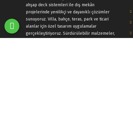
ahşap deck sistemleri ile dış mekân
projelerinde yenilikçi ve dayanıklı çözümler
sunuyoruz. Villa, bahçe, teras, park ve ticari
alanlar için özel tasarım uygulamalar
gerçekleştiriyoruz. Sürdürülebilir malzemeler,
kaliteli işçilik ve modern tasarımlarla uzun
ömürlü dış mekân yaşam alanları
oluşturuyoruz. Ahşap merdiven imalatı, özel
mobilya üretimi, mobilya tadilatı, yatak odası
kurulum montaj, monte demonte ve mobilya
yenileme hizmetleriyle iç mekân projelerinde
de profesyonel çözümler sağlıyoruz.
Tasarımdan uygulamaya kadar tüm süreçlerde
estetik, dayanıklılık ve fonksiyonelliği bir
araya getiriyoruz.